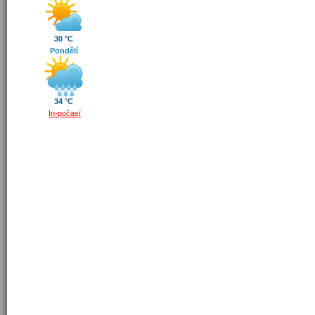
30 °C
Pondělí
34 °C
In-počasí