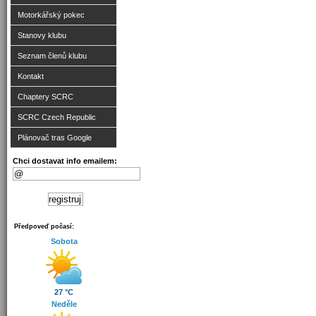
Motorkářský pokec
Stanovy klubu
Seznam členů klubu
Kontakt
Chaptery SCRC
SCRC Czech Republic
Plánovač tras Google
Chci dostavat info emailem:
Předpoveď počasí:
Sobota
27 °C
Neděle