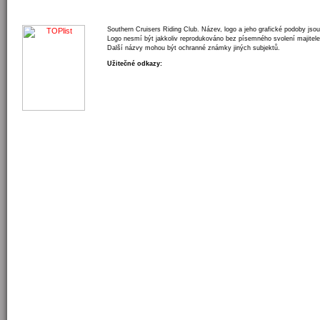
Southern Cruisers Riding Club. Název, logo a jeho grafické podoby jso
Logo nesmí být jakkoliv reprodukováno bez písemného svolení majitele
Další názvy mohou být ochranné známky jiných subjektů.
Užitečné odkazy: