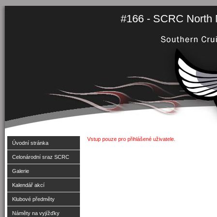
#166 - SCRC North M
Vstup pouze pro přihlášené uživatele.
Úvodní stránka
Celonárodní sraz SCRC
Galerie
Kalendář akcí
Klubové předměty
Náměty na vyjížďky