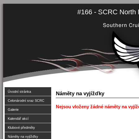
#166 - SCRC North M
Úvodní stránka
Náměty na vyjížďky
Celonárodní sraz SCRC
Nejsou vloženy žádné náměty na vyjíž
Galerie
Kalendář akcí
Klubové předměty
Náměty na vyjížďky