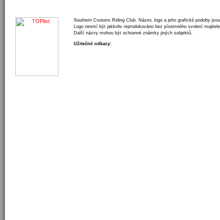
Southern Cruisers Riding Club. Název, logo a jeho grafické podoby jso
Logo nesmí být jakkoliv reprodukováno bez písemného svolení majitele
Další názvy mohou být ochranné známky jiných subjektů.
Užitečné odkazy: