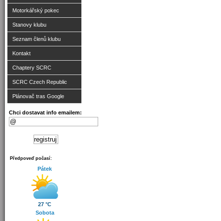
Motorkářský pokec
Stanovy klubu
Seznam členů klubu
Kontakt
Chaptery SCRC
SCRC Czech Republic
Plánovač tras Google
Chci dostavat info emailem:
Předpoveď počasí:
Pátek
27 °C
Sobota